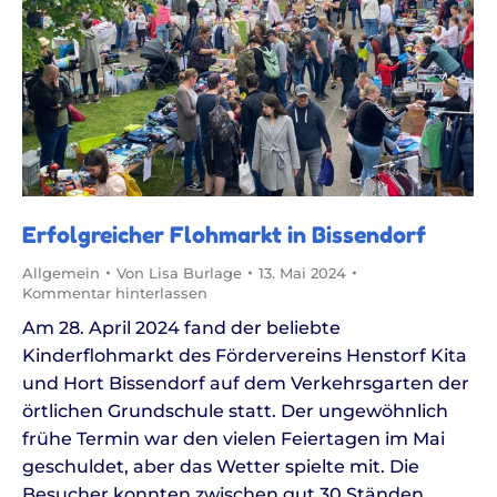
Erfolgreicher Flohmarkt in Bissendorf
Allgemein
Von
Lisa Burlage
13. Mai 2024
Kommentar hinterlassen
Am 28. April 2024 fand der beliebte
Kinderflohmarkt des Fördervereins Henstorf Kita
und Hort Bissendorf auf dem Verkehrsgarten der
örtlichen Grundschule statt. Der ungewöhnlich
frühe Termin war den vielen Feiertagen im Mai
geschuldet, aber das Wetter spielte mit. Die
Besucher konnten zwischen gut 30 Ständen